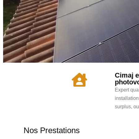
Cimaj e
photovo
Expert qual
installati
surplus, ou
Nos Prestations