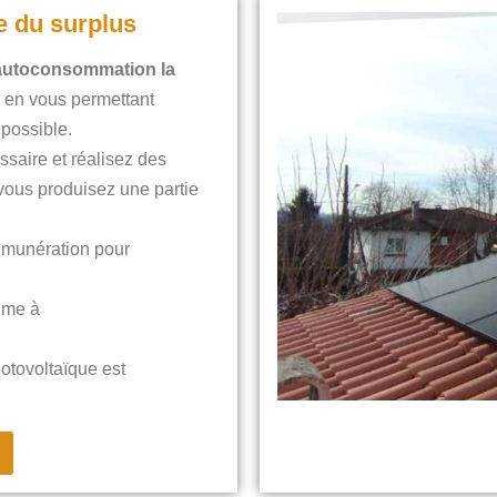
e du surplus
’autoconsommation la
 en vous permettant
 possible.
saire et réalisez des
 vous produisez une partie
émunération pour
rime à
hotovoltaïque est